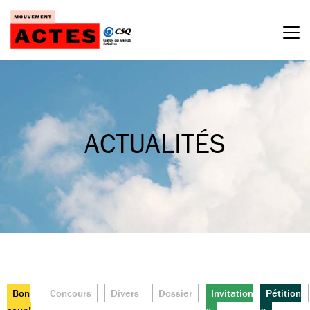
Passer
au
contenu
ACTUALITÉS
Bon
Concours
Divers
Dossier
Invitation
Pétition