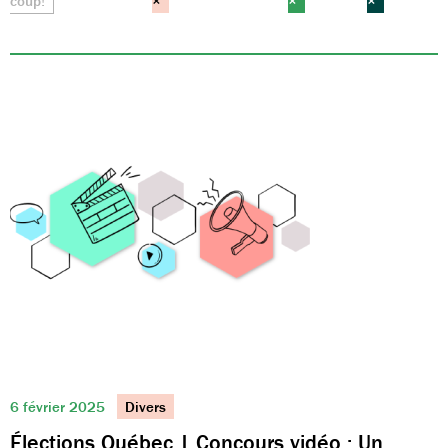
coup!
×
×
×
6 février 2025
Divers
Élections Québec | Concours vidéo : Un