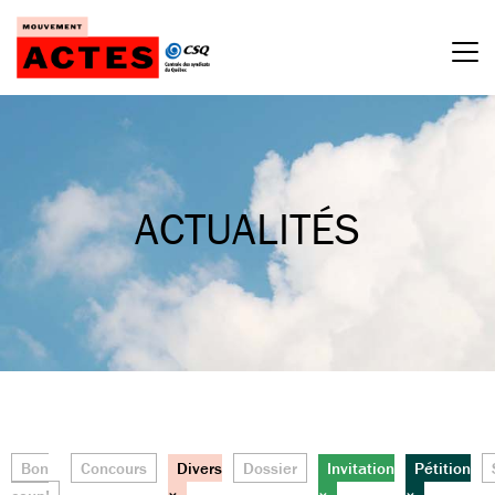
Passer
au
contenu
ACTUALITÉS
Bon
Concours
Divers
Dossier
Invitation
Pétition