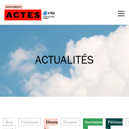
Passer
au
contenu
ACTUALITÉS
Bon
Concours
Divers
Dossier
Invitation
Pétition