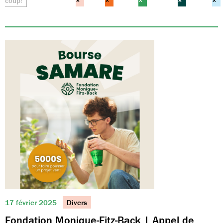
coup!
×
×
×
×
×
17 février 2025
Divers
Fondation Monique-Fitz-Back | Appel de