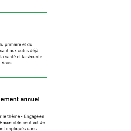
u primaire et du
sant aux outils déjà
la santé et la sécurité.
4. Vous…
blement annuel
 le thème « Engagé·e·s
 du Rassemblement est de
ont impliqués dans