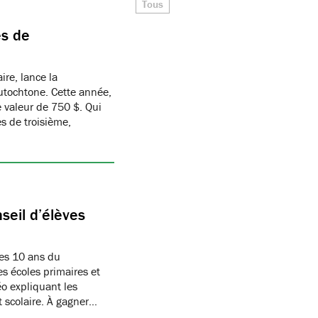
Tous
es de
ire, lance la
utochtone. Cette année,
 valeur de 750 $. Qui
s de troisième,
seil d’élèves
les 10 ans du
es écoles primaires et
éo expliquant les
t scolaire. À gagner…