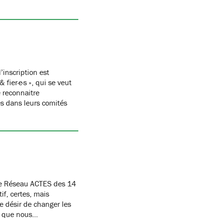
’inscription est
ier·e·s », qui se veut
 reconnaitre
s dans leurs comités
tre Réseau ACTES des 14
if, certes, mais
e désir de changer les
t! que nous…