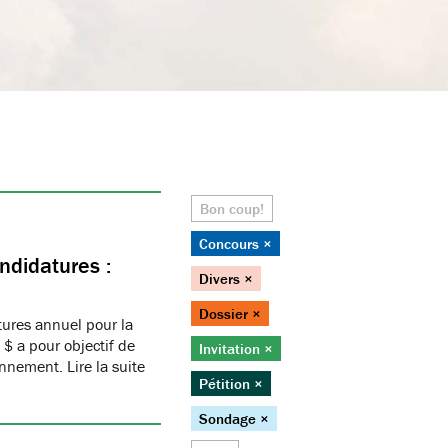
Bon coup!
Concours ×
ndidatures :
Divers ×
Dossier ×
ures annuel pour la
$ a pour objectif de
Invitation ×
nnement. Lire la suite
Pétition ×
Sondage ×