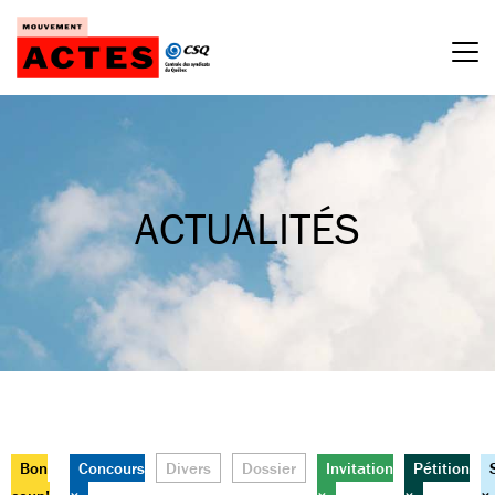
Passer
au
contenu
ACTUALITÉS
Bon
Concours
Divers
Dossier
Invitation
Pétition