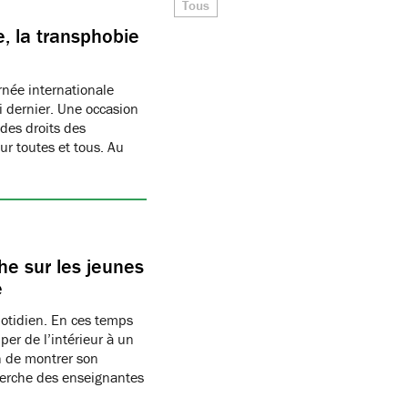
Tous
, la transphobie
née internationale
i dernier. Une occasion
des droits des
r toutes et tous. Au
e sur les jeunes
e
uotidien. En ces temps
per de l’intérieur à un
n de montrer son
herche des enseignantes