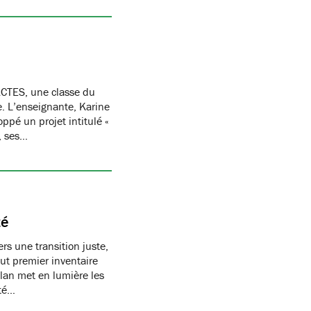
CTES, une classe du
re. L’enseignante, Karine
oppé un projet intitulé «
, ses…
té
s une transition juste,
t premier inventaire
ilan met en lumière les
té…