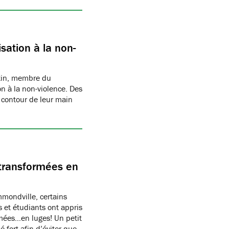
sation à la non-
rtin, membre du
n à la non-violence. Des
 contour de leur main
transformées en
ondville, certains
 et étudiants ont appris
rmées…en luges! Un petit
 fort afin d’éviter que