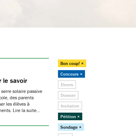
Bon coup! ×
Concours ×
 le savoir
Divers
 serre solaire passive
Dossier
cole, des parents
er les élèves à
Invitation
ments. Lire la suite…
Pétition ×
Sondage ×