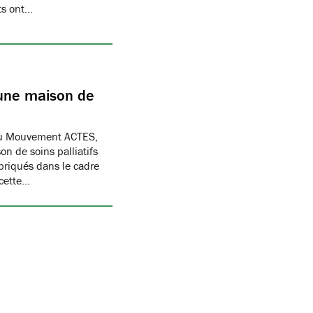
nts ont…
 une maison de
 du Mouvement ACTES,
n de soins palliatifs
abriqués dans le cadre
 cette…