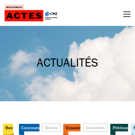
Passer
au
contenu
ACTUALITÉS
Bon
Concours
Divers
Dossier
Invitation
Pétition