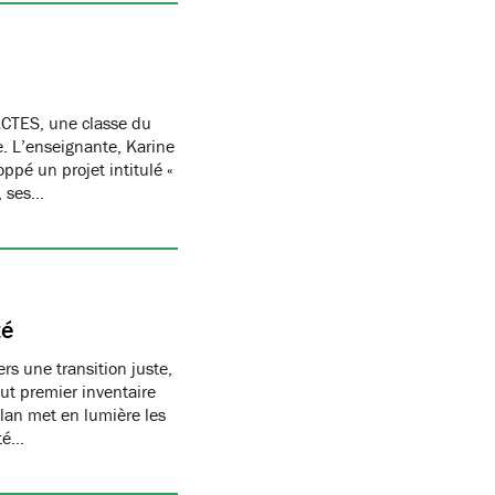
CTES, une classe du
re. L’enseignante, Karine
oppé un projet intitulé «
, ses…
té
s une transition juste,
t premier inventaire
ilan met en lumière les
té…