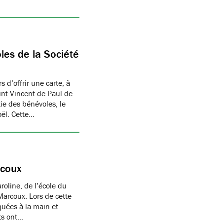
les de la Société
 d’offrir une carte, à
aint-Vincent de Paul de
ie des bénévoles, le
oël. Cette…
rcoux
oline, de l’école du
Marcoux. Lors de cette
quées à la main et
nts ont…