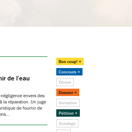
Bon coup! ×
Concours ×
ir de l’eau
Divers
Dossier ×
 négligence envers des
 la réparation. Un juge
Invitation
juridique de fournir de
Pétition ×
ions…
Sondage