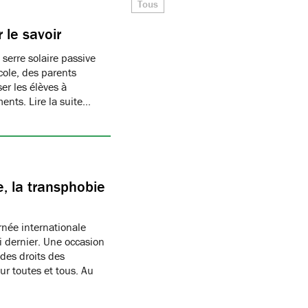
Tous
 le savoir
 serre solaire passive
cole, des parents
er les élèves à
ments. Lire la suite…
, la transphobie
née internationale
i dernier. Une occasion
des droits des
r toutes et tous. Au