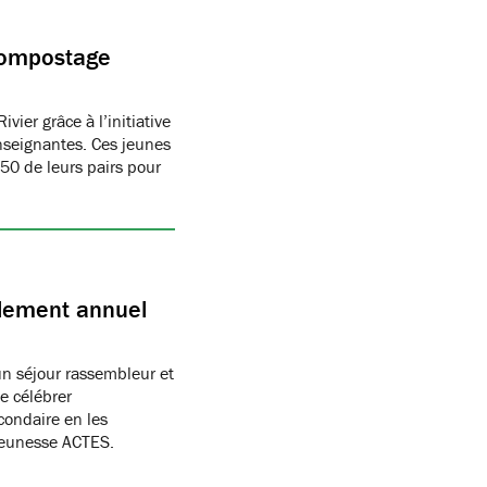
 compostage
vier grâce à l’initiative
enseignantes. Ces jeunes
150 de leurs pairs pour
blement annuel
un séjour rassembleur et
e célébrer
condaire en les
Jeunesse ACTES.