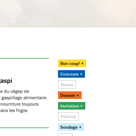
Bon coup! ×
Concours ×
gaspi
Divers
ure du cégep de
Dossier ×
 gaspillage alimentaire.
nourriture toujours
Invitation ×
ans les frigos
Pétition
Sondage ×