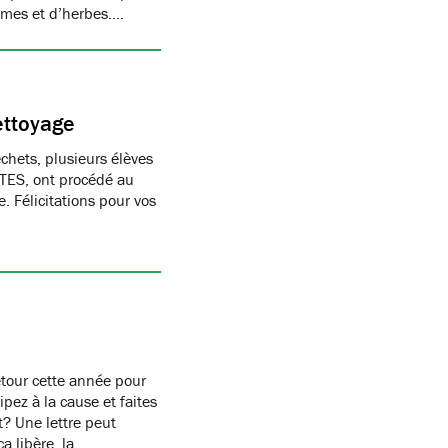
gumes et d’herbes.…
ettoyage
chets, plusieurs élèves
TES, ont procédé au
 Félicitations pour vos
etour cette année pour
pez à la cause et faites
st? Une lettre peut
ça libère, la…