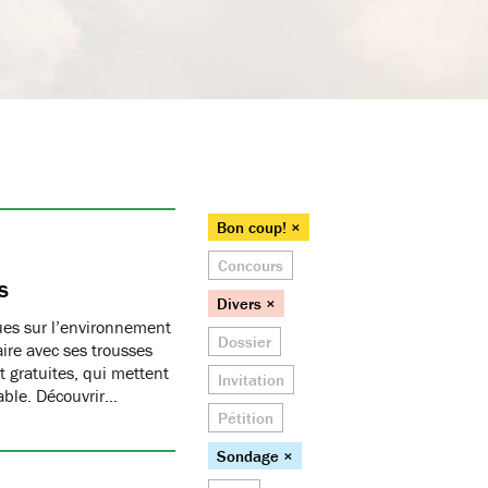
Bon coup! ×
Concours
s
Divers ×
ques sur l’environnement
Dossier
ire avec ses trousses
 gratuites, qui mettent
Invitation
able. Découvrir…
Pétition
Sondage ×