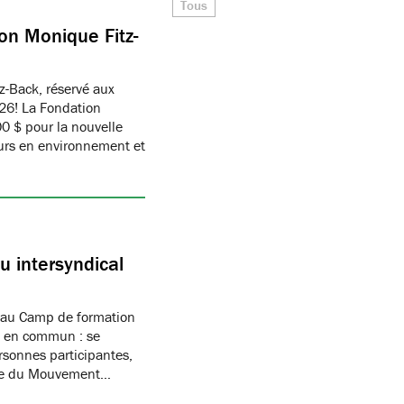
Tous
on Monique Fitz-
z-Back, réservé aux
26! La Fondation
 $ pour la nouvelle
eurs en environnement et
 intersyndical
 au Camp de formation
if en commun : se
rsonnes participantes,
mbre du Mouvement…