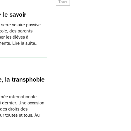
Tous
 le savoir
 serre solaire passive
cole, des parents
er les élèves à
ments. Lire la suite…
, la transphobie
née internationale
i dernier. Une occasion
des droits des
r toutes et tous. Au