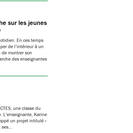
e sur les jeunes
e
uotidien. En ces temps
per de l’intérieur à un
n de montrer son
herche des enseignantes
CTES, une classe du
re. L’enseignante, Karine
oppé un projet intitulé «
, ses…