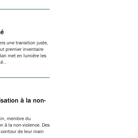
té
s une transition juste,
t premier inventaire
ilan met en lumière les
té…
sation à la non-
rtin, membre du
n à la non-violence. Des
 contour de leur main