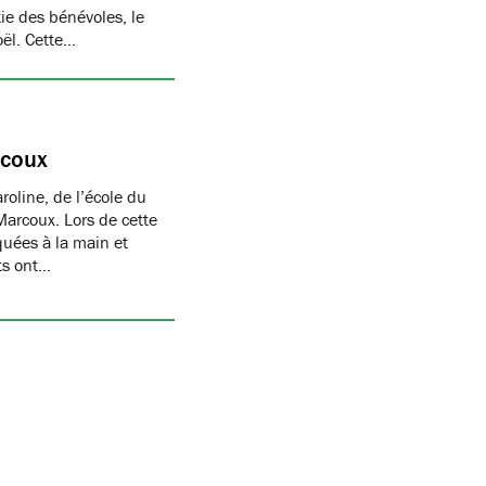
ie des bénévoles, le
oël. Cette…
rcoux
oline, de l’école du
Marcoux. Lors de cette
quées à la main et
nts ont…