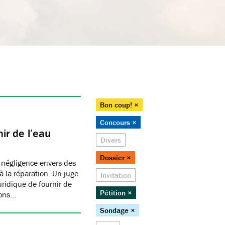
Bon coup! ×
Concours ×
ir de l’eau
Divers
Dossier ×
 négligence envers des
 la réparation. Un juge
Invitation
juridique de fournir de
Pétition ×
ions…
Sondage ×