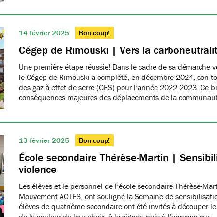
14 février 2025
Bon coup!
Cégep de Rimouski | Vers la carboneutrali
Une première étape réussie! Dans le cadre de sa démarche ver
le Cégep de Rimouski a complété, en décembre 2024, son tou
des gaz à effet de serre (GES) pour l’année 2022-2023. Ce b
conséquences majeures des déplacements de la communau
13 février 2025
Bon coup!
École secondaire Thérèse-Martin | Sensibili
violence
Les élèves et le personnel de l’école secondaire Thérèse-Ma
Mouvement ACTES, ont souligné la Semaine de sensibilisatio
élèves de quatrième secondaire ont été invités à découper le
de la couleur de leur choix, à la signer, puis à l’apposer sur…