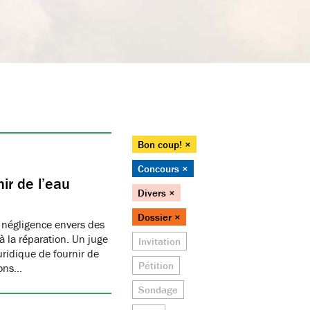
Bon coup! ×
Concours ×
ir de l’eau
Divers ×
Dossier ×
 négligence envers des
 la réparation. Un juge
Invitation
juridique de fournir de
Pétition
ions…
Sondage