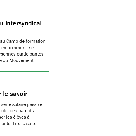
 intersyndical
 au Camp de formation
if en commun : se
rsonnes participantes,
mbre du Mouvement…
 le savoir
 serre solaire passive
cole, des parents
er les élèves à
ments. Lire la suite…