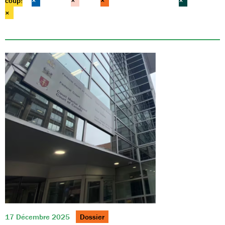
coup!
×
×
×
×
×
17 Décembre 2025
Dossier