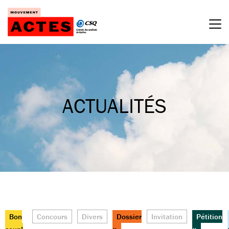
Passer
au
contenu
ACTUALITÉS
Bon
Concours
Divers
Dossier
Invitation
Pétition