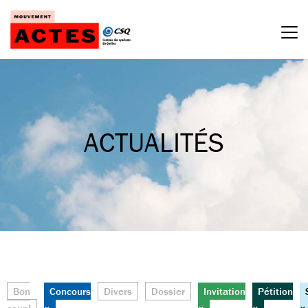
Passer
au
contenu
ACTUALITÉS
Bon
Concours
Divers
Dossier
Invitation
Pétition