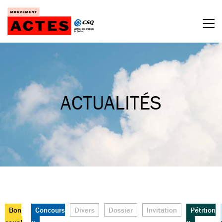
Passer
au
contenu
ACTUALITÉS
Bon
Concours
Divers
Dossier
Invitation
Pétition