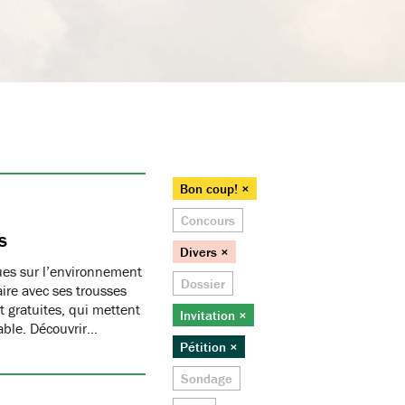
Bon coup! ×
Concours
s
Divers ×
ques sur l’environnement
Dossier
ire avec ses trousses
 gratuites, qui mettent
Invitation ×
able. Découvrir…
Pétition ×
Sondage