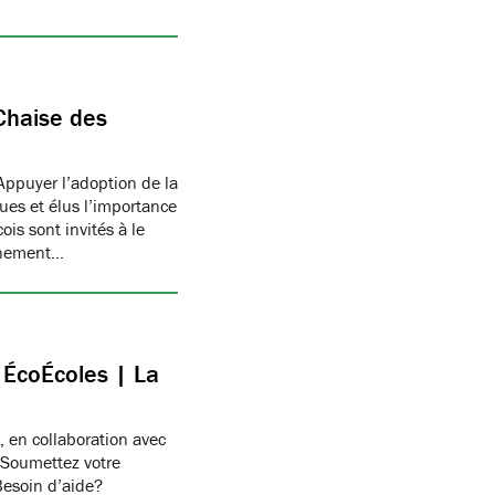
Chaise des
Appuyer l’adoption de la
ues et élus l’importance
is sont invités à le
onnement…
c ÉcoÉcoles | La
, en collaboration avec
 Soumettez votre
Besoin d’aide?