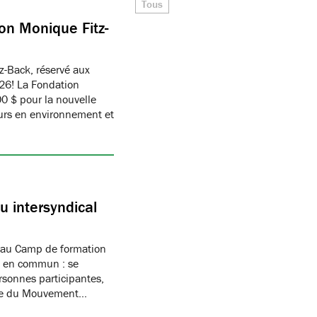
Tous
on Monique Fitz-
z-Back, réservé aux
26! La Fondation
 $ pour la nouvelle
eurs en environnement et
 intersyndical
 au Camp de formation
if en commun : se
rsonnes participantes,
mbre du Mouvement…