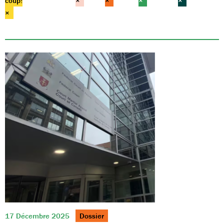
coup!
×
×
×
×
×
17 Décembre 2025
Dossier