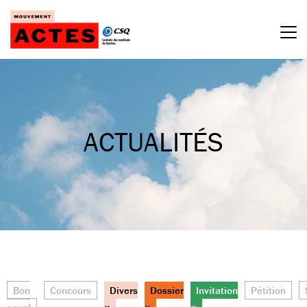
Passer
au
contenu
ACTUALITÉS
Bon
Concours
Divers
Dossier
Invitation
Pétition