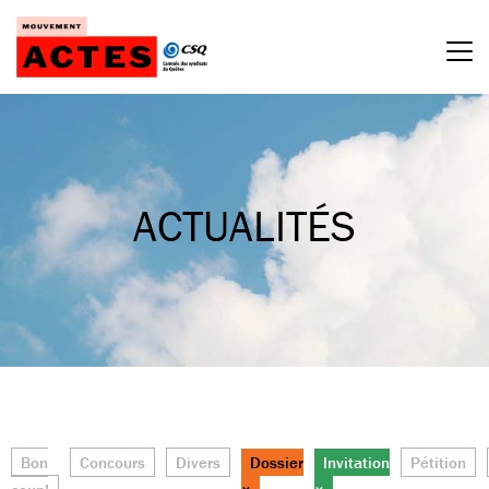
Passer
au
contenu
ACTUALITÉS
Bon
Concours
Divers
Dossier
Invitation
Pétition