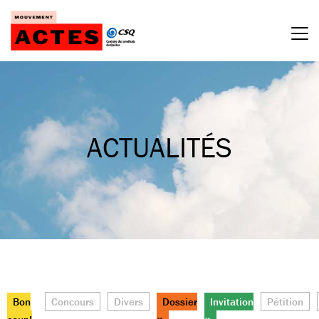
Passer
au
contenu
ACTUALITÉS
Bon
Concours
Divers
Dossier
Invitation
Pétition