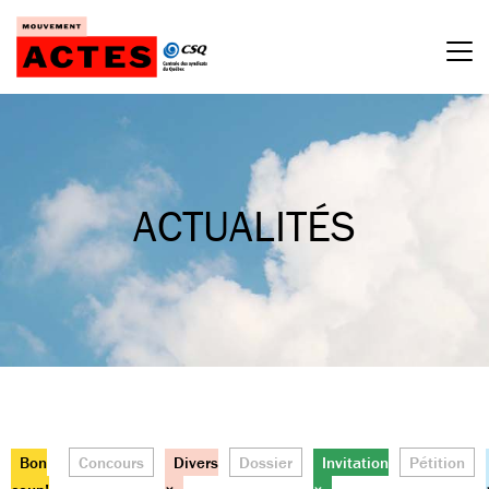
Passer
au
contenu
ACTUALITÉS
Bon
Concours
Divers
Dossier
Invitation
Pétition