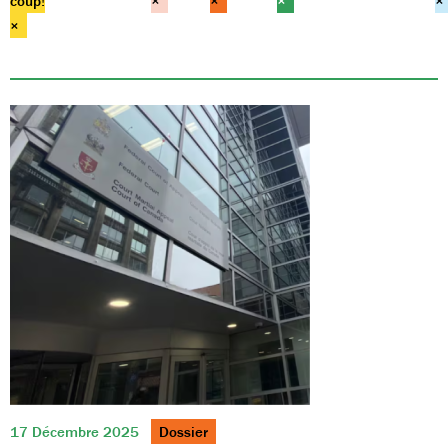
coup!
×
×
×
×
×
17 Décembre 2025
Dossier