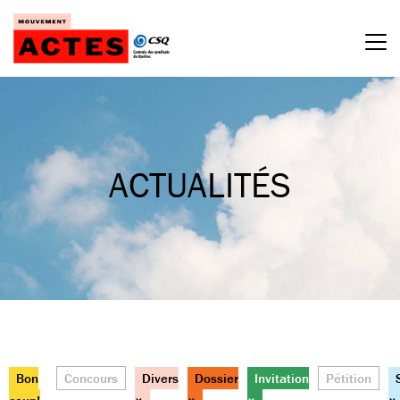
Passer
au
contenu
ACTUALITÉS
Bon
Concours
Divers
Dossier
Invitation
Pétition