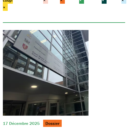
coup!
×
×
×
×
×
×
17 Décembre 2025
Dossier