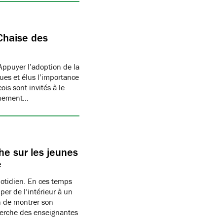
Chaise des
Appuyer l’adoption de la
ues et élus l’importance
is sont invités à le
onnement…
e sur les jeunes
e
uotidien. En ces temps
per de l’intérieur à un
n de montrer son
herche des enseignantes