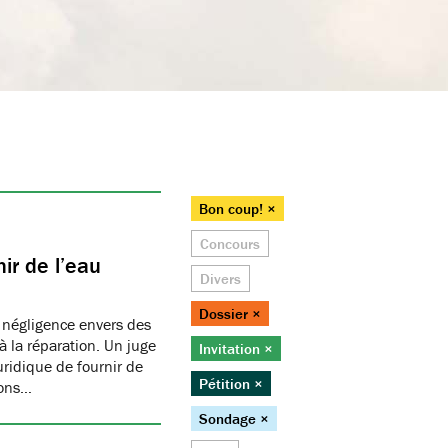
Bon coup! ×
Concours
ir de l’eau
Divers
Dossier ×
 négligence envers des
 la réparation. Un juge
Invitation ×
juridique de fournir de
Pétition ×
ions…
Sondage ×