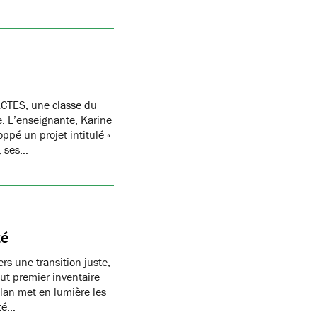
CTES, une classe du
re. L’enseignante, Karine
oppé un projet intitulé «
, ses…
té
s une transition juste,
t premier inventaire
ilan met en lumière les
té…