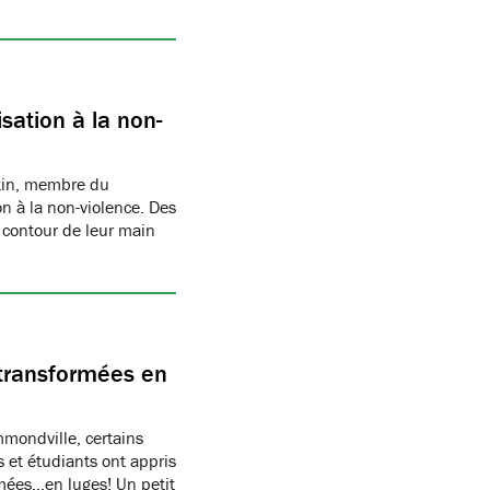
sation à la non-
rtin, membre du
n à la non-violence. Des
 contour de leur main
transformées en
ondville, certains
 et étudiants ont appris
rmées…en luges! Un petit