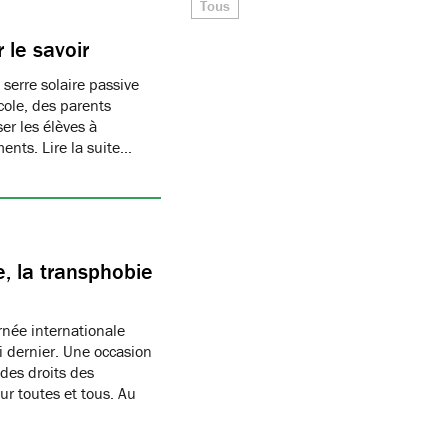
Tous
 le savoir
 serre solaire passive
cole, des parents
er les élèves à
ments. Lire la suite…
, la transphobie
née internationale
i dernier. Une occasion
des droits des
r toutes et tous. Au