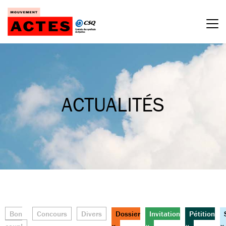
Passer
au
contenu
ACTUALITÉS
Bon
Concours
Divers
Dossier
Invitation
Pétition