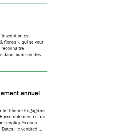
’inscription est
ier·e·s », qui se veut
 reconnaitre
s dans leurs comités
blement annuel
 le thème « Engagé·e·s
 du Rassemblement est de
ont impliqués dans
! Dates : le vendredi…