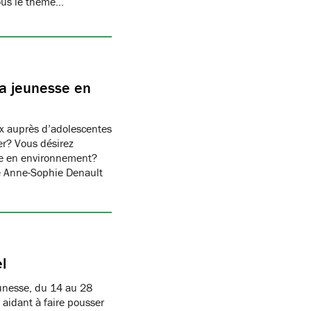
sous le thème…
la jeunesse en
x auprès d’adolescentes
er? Vous désirez
sse en environnement?
e Anne-Sophie Denault
l
eunesse, du 14 au 28
idant à faire pousser