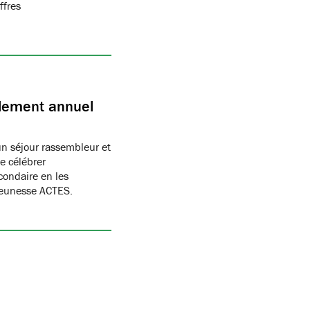
ffres
blement annuel
un séjour rassembleur et
e célébrer
condaire en les
Jeunesse ACTES.