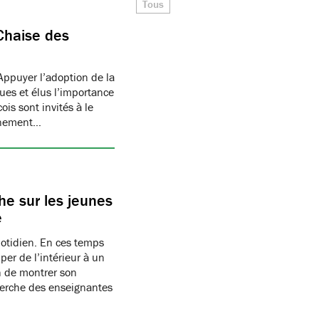
Tous
Chaise des
Appuyer l’adoption de la
ues et élus l’importance
is sont invités à le
onnement…
e sur les jeunes
e
uotidien. En ces temps
per de l’intérieur à un
n de montrer son
herche des enseignantes