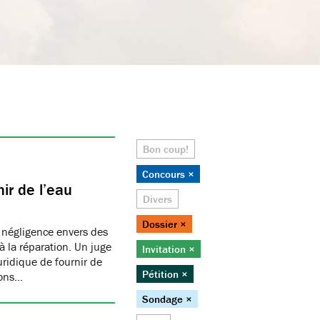
Bon coup!
Concours ×
ir de l’eau
Divers
Dossier ×
 négligence envers des
 la réparation. Un juge
Invitation ×
juridique de fournir de
Pétition ×
ions…
Sondage ×