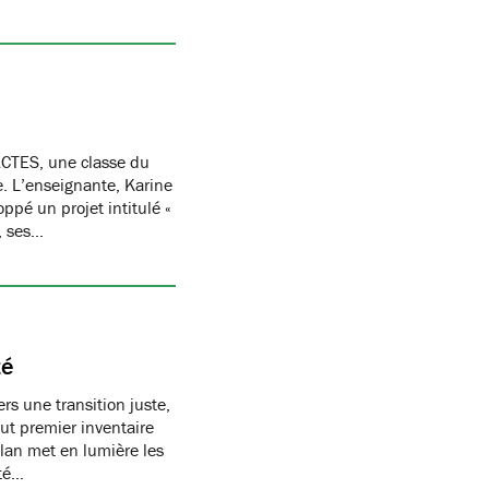
CTES, une classe du
re. L’enseignante, Karine
oppé un projet intitulé «
, ses…
té
s une transition juste,
t premier inventaire
ilan met en lumière les
té…