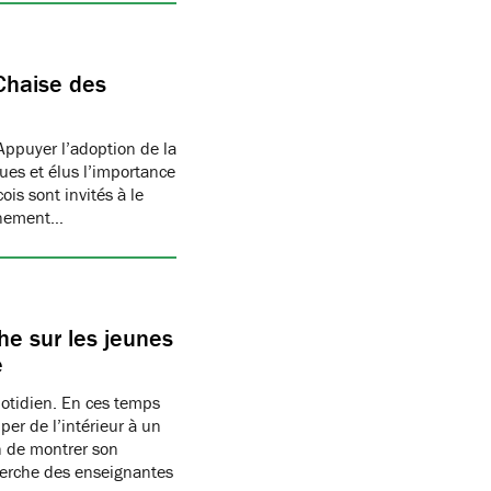
Chaise des
Appuyer l’adoption de la
ues et élus l’importance
is sont invités à le
onnement…
e sur les jeunes
e
uotidien. En ces temps
per de l’intérieur à un
n de montrer son
herche des enseignantes