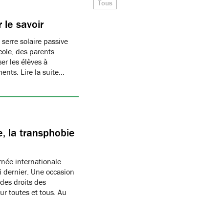
Tous
 le savoir
 serre solaire passive
cole, des parents
er les élèves à
ments. Lire la suite…
, la transphobie
née internationale
i dernier. Une occasion
des droits des
r toutes et tous. Au