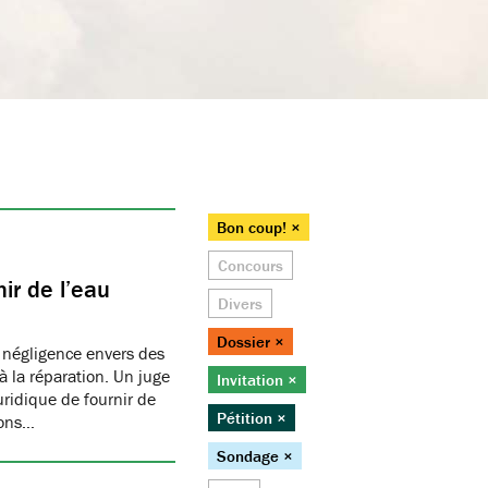
Bon coup! ×
Concours
ir de l’eau
Divers
Dossier ×
 négligence envers des
 la réparation. Un juge
Invitation ×
juridique de fournir de
Pétition ×
ions…
Sondage ×