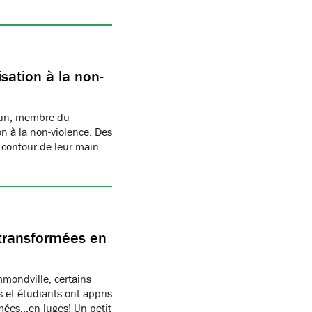
sation à la non-
rtin, membre du
n à la non-violence. Des
 contour de leur main
transformées en
ondville, certains
 et étudiants ont appris
rmées…en luges! Un petit