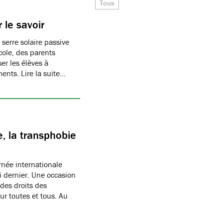
Tous
 le savoir
 serre solaire passive
cole, des parents
er les élèves à
ments. Lire la suite…
, la transphobie
née internationale
i dernier. Une occasion
des droits des
r toutes et tous. Au