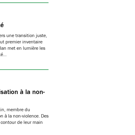
té
s une transition juste,
t premier inventaire
ilan met en lumière les
té…
sation à la non-
rtin, membre du
n à la non-violence. Des
 contour de leur main