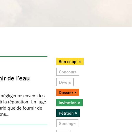
Bon coup! ×
Concours
ir de l’eau
Divers
Dossier ×
 négligence envers des
 la réparation. Un juge
Invitation ×
juridique de fournir de
Pétition ×
ions…
Sondage