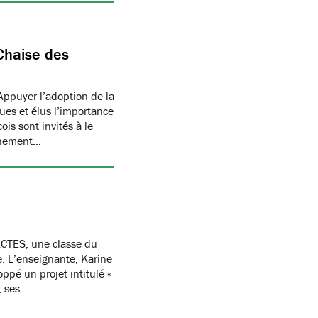
Chaise des
Appuyer l’adoption de la
ues et élus l’importance
is sont invités à le
onnement…
CTES, une classe du
re. L’enseignante, Karine
oppé un projet intitulé «
, ses…