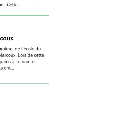
oël. Cette…
rcoux
oline, de l’école du
Marcoux. Lors de cette
quées à la main et
nts ont…