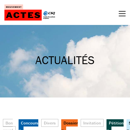
Passer
au
contenu
ACTUALITÉS
Bon
Concours
Divers
Dossier
Invitation
Pétition