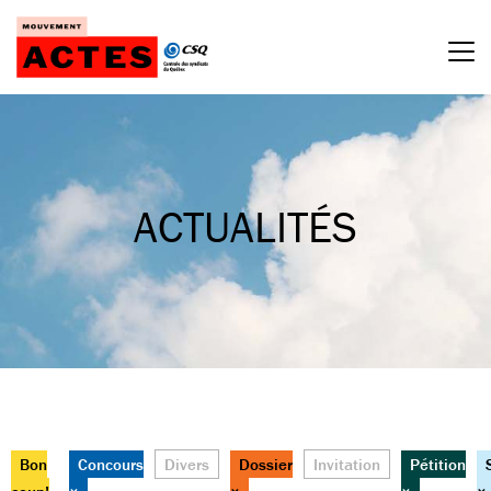
Passer
au
contenu
ACTUALITÉS
Bon
Concours
Divers
Dossier
Invitation
Pétition