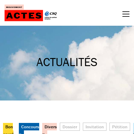
Passer
au
contenu
ACTUALITÉS
Bon
Concours
Divers
Dossier
Invitation
Pétition