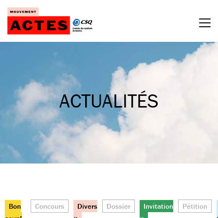
Passer
au
contenu
ACTUALITÉS
Bon
Concours
Divers
Dossier
Invitation
Pétition