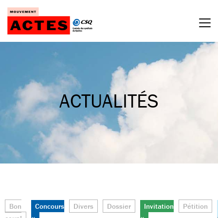
Passer
au
contenu
ACTUALITÉS
Bon
Concours
Divers
Dossier
Invitation
Pétition