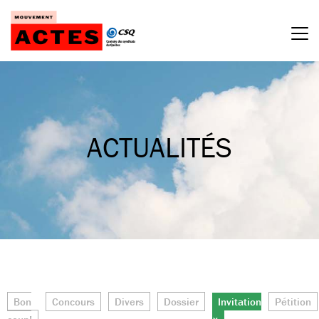
Passer
au
contenu
ACTUALITÉS
Bon
Concours
Divers
Dossier
Invitation
Pétition