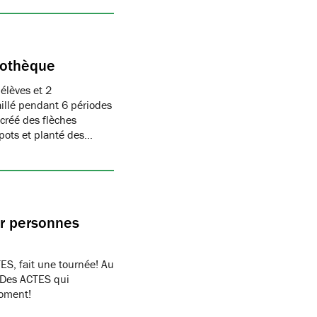
liothèque
élèves et 2
aillé pendant 6 périodes
 créé des flèches
pots et planté des…
ur personnes
S, fait une tournée! Au
. Des ACTES qui
moment!