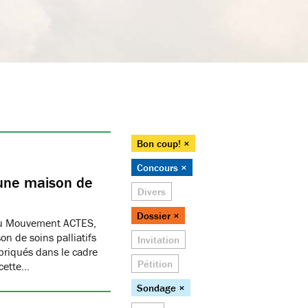
Bon coup! ×
Concours ×
 une maison de
Divers
Dossier ×
 du Mouvement ACTES,
n de soins palliatifs
Invitation
abriqués dans le cadre
Pétition
 cette…
Sondage ×