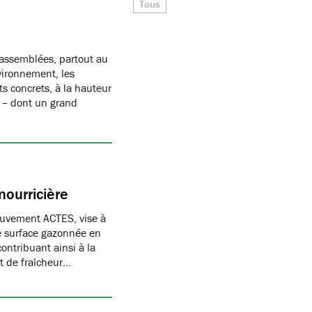
Tous
rassemblées, partout au
ironnement, les
s concrets, à la hauteur
s – dont un grand
nourricière
ouvement ACTES, vise à
e surface gazonnée en
ontribuant ainsi à la
t de fraîcheur…