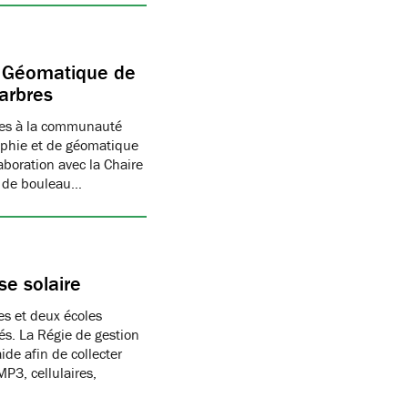
e Géomatique de
’arbres
bres à la communauté
raphie et de géomatique
boration avec la Chaire
, de bouleau…
se solaire
es et deux écoles
és. La Régie de gestion
de afin de collecter
P3, cellulaires,