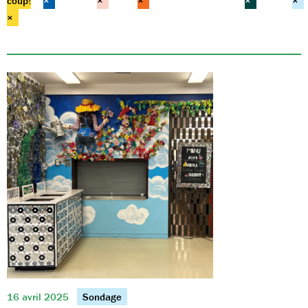
coup!
×
×
×
×
×
×
16 avril 2025
Sondage