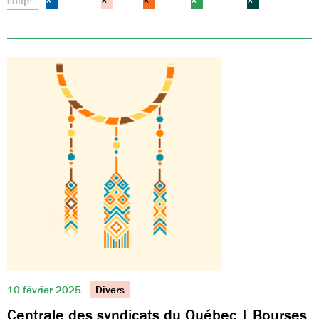
coup!
×
×
×
×
×
10 février 2025
Divers
Centrale des syndicats du Québec | Bourses