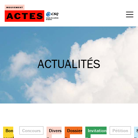
Passer
au
contenu
ACTUALITÉS
Bon
Concours
Divers
Dossier
Invitation
Pétition