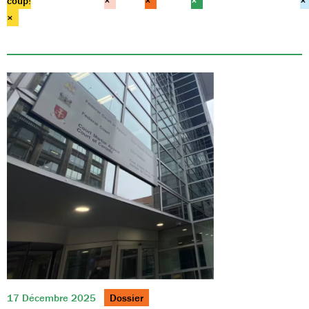
coup!
×
×
×
×
×
17 Décembre 2025
Dossier