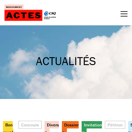
Passer
au
contenu
ACTUALITÉS
Bon
Concours
Divers
Dossier
Invitation
Pétition