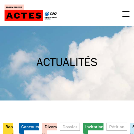
Passer
au
contenu
ACTUALITÉS
Bon
Concours
Divers
Dossier
Invitation
Pétition