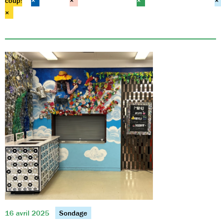
coup!
×
×
×
×
×
16 avril 2025
Sondage