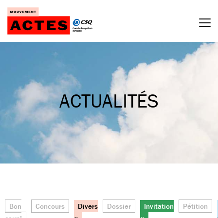
Passer
au
contenu
ACTUALITÉS
Bon
Concours
Divers
Dossier
Invitation
Pétition