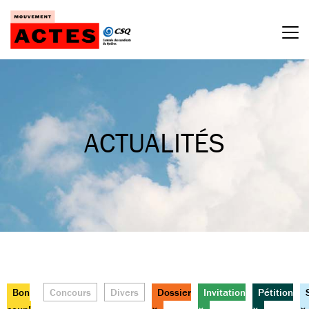
Passer
au
contenu
ACTUALITÉS
Bon
Concours
Divers
Dossier
Invitation
Pétition