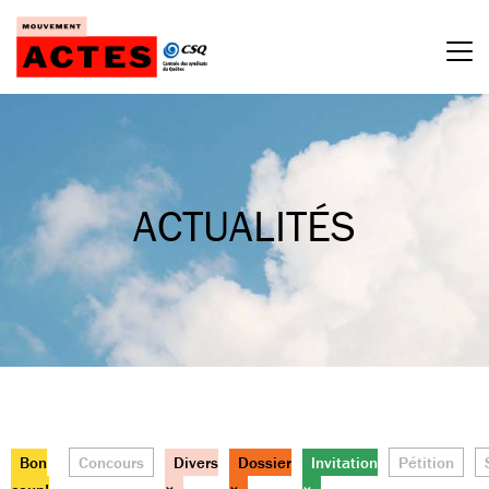
Passer
au
contenu
ACTUALITÉS
Bon
Concours
Divers
Dossier
Invitation
Pétition