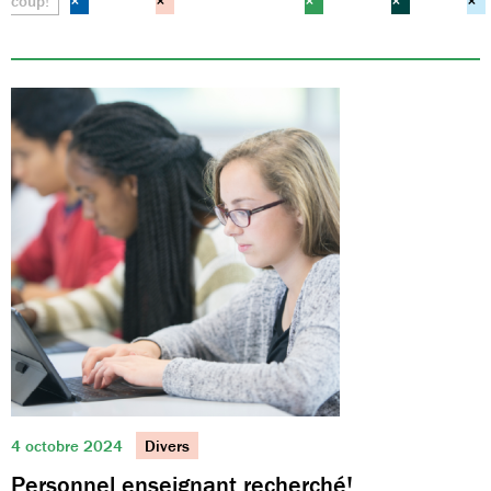
coup!
×
×
×
×
×
4 octobre 2024
Divers
Personnel enseignant recherché!