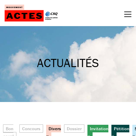
Passer
au
contenu
ACTUALITÉS
Bon
Concours
Divers
Dossier
Invitation
Pétition