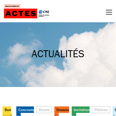
Passer
au
contenu
ACTUALITÉS
Bon
Concours
Divers
Dossier
Invitation
Pétition