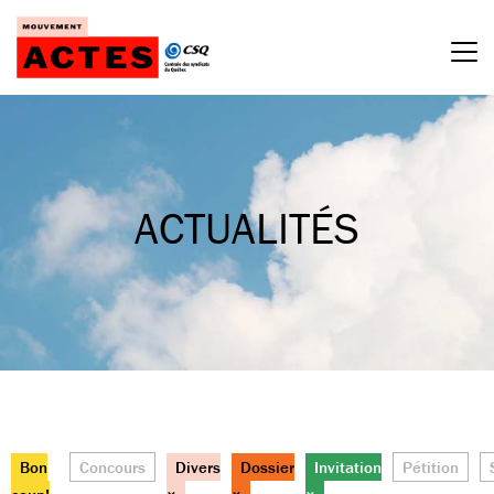
Passer
au
contenu
ACTUALITÉS
Bon
Concours
Divers
Dossier
Invitation
Pétition