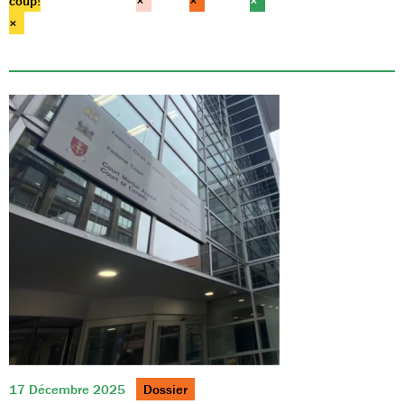
coup!
×
×
×
×
17 Décembre 2025
Dossier