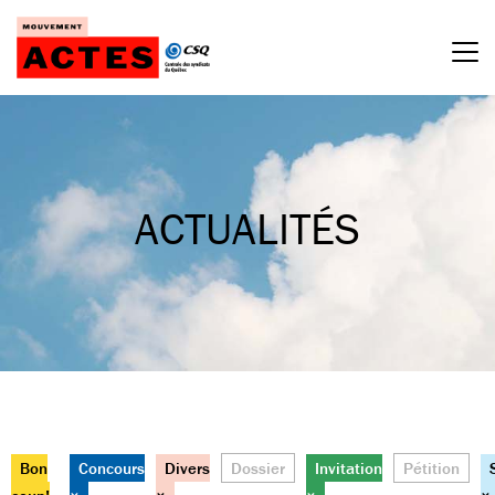
Passer
au
contenu
ACTUALITÉS
Bon
Concours
Divers
Dossier
Invitation
Pétition